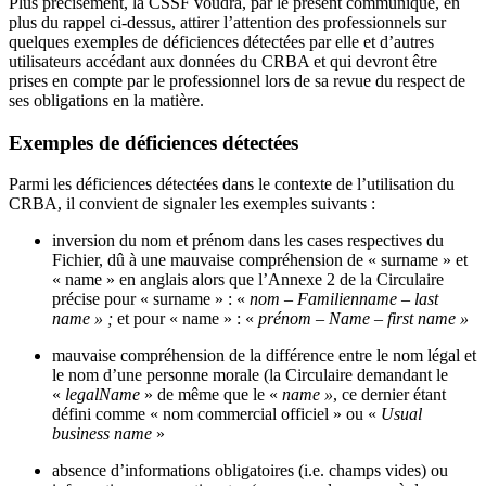
Plus précisément, la CSSF voudra, par le présent communiqué, en
plus du rappel ci-dessus, attirer l’attention des professionnels sur
quelques exemples de déficiences détectées par elle et d’autres
utilisateurs accédant aux données du CRBA et qui devront être
prises en compte par le professionnel lors de sa revue du respect de
ses obligations en la matière.
Exemples de déficiences détectées
Parmi les déficiences détectées dans le contexte de l’utilisation du
CRBA, il convient de signaler les exemples suivants :
inversion du nom et prénom dans les cases respectives du
Fichier, dû à une mauvaise compréhension de « surname » et
« name » en anglais alors que l’Annexe 2 de la Circulaire
précise pour « surname » : «
nom – Familienname – last
name » ;
et pour « name » : «
prénom – Name – first name »
mauvaise compréhension de la différence entre le nom légal et
le nom d’une personne morale (la Circulaire demandant le
«
legalName
» de même que le «
name »
, ce dernier étant
défini comme « nom commercial officiel » ou «
Usual
business name
»
absence d’informations obligatoires (i.e. champs vides) ou